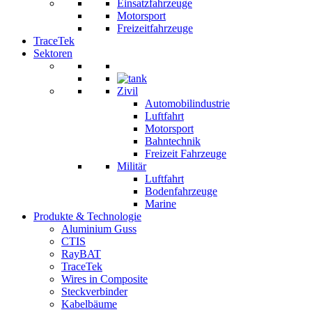
Einsatzfahrzeuge
Motorsport
Freizeitfahrzeuge
TraceTek
Sektoren
Zivil
Automobilindustrie
Luftfahrt
Motorsport
Bahntechnik
Freizeit Fahrzeuge
Militär
Luftfahrt
Bodenfahrzeuge
Marine
Produkte & Technologie
Aluminium Guss
CTIS
RayBAT
TraceTek
Wires in Composite
Steckverbinder
Kabelbäume