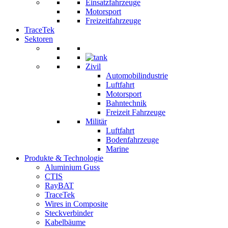
Einsatzfahrzeuge
Motorsport
Freizeitfahrzeuge
TraceTek
Sektoren
Zivil
Automobilindustrie
Luftfahrt
Motorsport
Bahntechnik
Freizeit Fahrzeuge
Militär
Luftfahrt
Bodenfahrzeuge
Marine
Produkte & Technologie
Aluminium Guss
CTIS
RayBAT
TraceTek
Wires in Composite
Steckverbinder
Kabelbäume